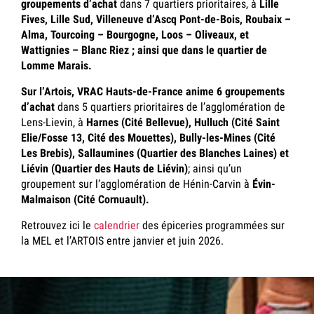
groupements d’achat
dans 7 quartiers prioritaires, à
Lille
Fives, Lille Sud, Villeneuve d’Ascq Pont-de-Bois, Roubaix –
Alma, Tourcoing – Bourgogne, Loos – Oliveaux, et
Wattignies – Blanc Riez ; ainsi que dans le quartier de
Lomme Marais.
Sur l’Artois, VRAC Hauts-de-France anime 6 groupements
d’achat
dans 5 quartiers prioritaires de l’agglomération de
Lens-Lievin, à
Harnes (Cité Bellevue), Hulluch (Cité Saint
Elie/Fosse 13, Cité des Mouettes), Bully-les-Mines (Cité
Les Brebis), Sallaumines (Quartier des Blanches Laines) et
Liévin (Quartier des Hauts de Liévin)
; ainsi qu’un
groupement sur l’agglomération de Hénin-Carvin à
Évin-
Malmaison (Cité Cornuault).
Retrouvez ici le
calendrier
des épiceries programmées sur
la MEL et l’ARTOIS entre janvier et juin 2026.